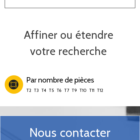
Affiner ou étendre
votre recherche
Par nombre de pièces
T2
T3
T4
T5
T6
T7
T9
T10
T11
T12
Nous contacter