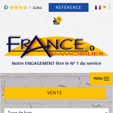
RÉFÉRENCE
0
MENU
VENTE
Type de bien