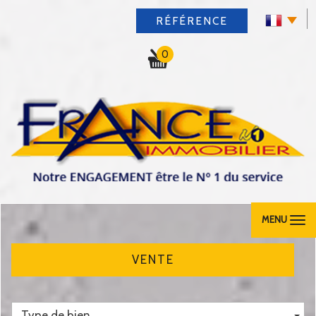
RÉFÉRENCE
0
MENU
VENTE
Type de bien