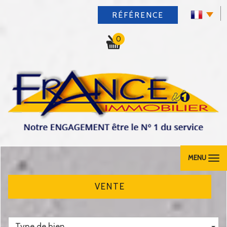
RÉFÉRENCE
0
MENU
VENTE
Type de bien