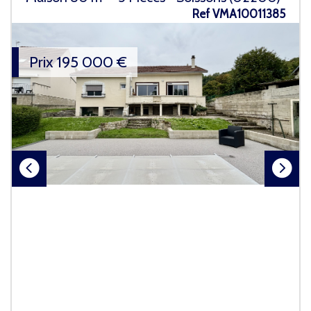
Ref VMA10011385
Prix
195 000
€